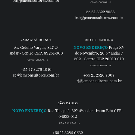
bh@jcmconsultores.com.br
como chegar
+55 61 3322 8088
bsb@jcmconsultores.com.br
jaraguá do sul
rio de janeiro
Av. Getúlio Vargas, 827
2º
NOVO ENDEREÇO
Praça XV
andar - Centro
CEP: 89251-000
de Novembro, 20
5 ° andar /
502 - Centro
CEP 20010-010
como chegar
como chegar
+55 47 3276 1010
sc@jcmconsultores.com.br
+55 21 2526 7007
rj@jcmconsultores.com.br
são paulo
NOVO ENDEREÇO
Rua Tabapuã, 627
4º andar - Itaim Bibi
CEP:
04533-012
como chegar
+55 11 3286 0532