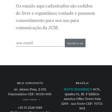
Os emails aqui cadastrados são cedidos
de livre e espontânea vontade e possuem
consentimento para seu uso para
comunicação da JCM.
belo horizonte
brasília
Av. Afonso Pena, 2.951
NOVO ENDEREÇO
SCN,
Funcionários
CEP: 30130-006
Quadra 01, Bl. F
Edifício
America Office Tower
Sala
como chegar
1209 - Asa Norte
CEP: 70711-
+55 31 2128 3585
905