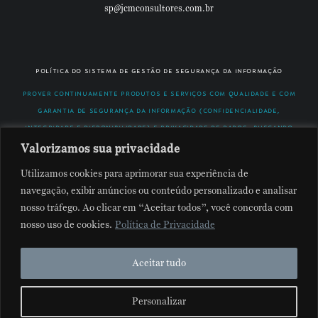
sp@jcmconsultores.com.br
política do sistema de gestão de segurança da informação
prover continuamente produtos e serviços com qualidade e com
garantia de segurança da informação (confidencialidade,
integridade e disponibilidade) e privacidade de dados, buscando
atender as necessidades dos seus stakeholders, considerando
Valorizamos sua privacidade
requisitos legais aplicáveis e buscando a melhoria contínua. ↗
Utilizamos cookies para aprimorar sua experiência de
navegação, exibir anúncios ou conteúdo personalizado e analisar
nosso tráfego. Ao clicar em “Aceitar todos”, você concorda com
nosso uso de cookies.
Política de Privacidade
Aceitar tudo
©2015—2026 junqueira de carvalho & murgel consultores
associados. todos os direitos reservados.
Personalizar