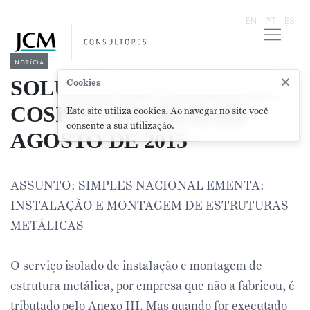
EN
PT
ES
notícia
×
SOLUÇÃO DE CONSULTA
Cookies
COSIT Nº 201, DE 05 DE
Este site utiliza cookies. Ao navegar no site você
consente a sua utilização.
AGOSTO DE 2015
ASSUNTO: SIMPLES NACIONAL EMENTA:
INSTALAÇÃO E MONTAGEM DE ESTRUTURAS
METÁLICAS
O serviço isolado de instalação e montagem de
estrutura metálica, por empresa que não a fabricou, é
tributado pelo Anexo III. Mas quando for executado